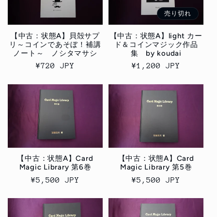
売り切れ
【中古：状態A】貝殻サプ
【中古：状態A】light カー
リ～コインであそぼ！補講
ド＆コインマジック作品
ノート～ ノシタマサシ
集 by koudai
通
¥720 JPY
通
¥1,200 JPY
常
常
価
価
格
格
【中古：状態A】Card
【中古：状態A】Card
Magic Library 第6巻
Magic Library 第5巻
通
¥5,500 JPY
通
¥5,500 JPY
常
常
価
価
格
格