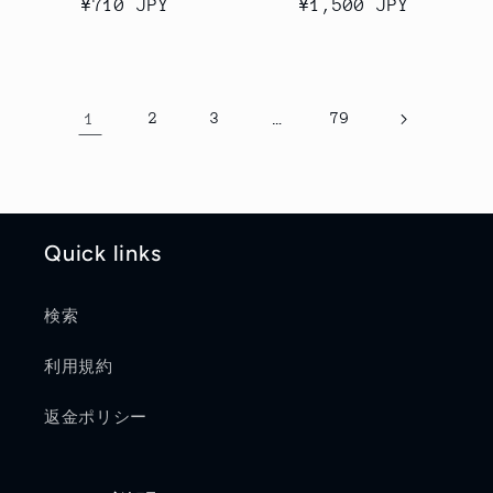
通
¥710 JPY
通
¥1,500 JPY
常
常
価
価
格
格
1
2
3
…
79
Quick links
検索
利用規約
返金ポリシー