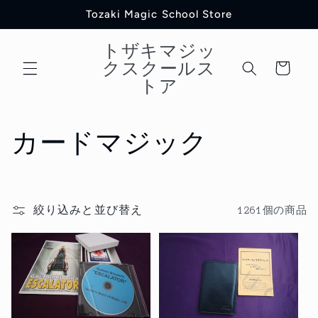
コンテ
Tozaki Magic School Store
ンツに
進む
トザキマジッ
カ
クスクールス
ー
トア
ト
コ
カードマジック
レ
ク
絞り込みと並び替え
1261個の商品
シ
ョ
ン