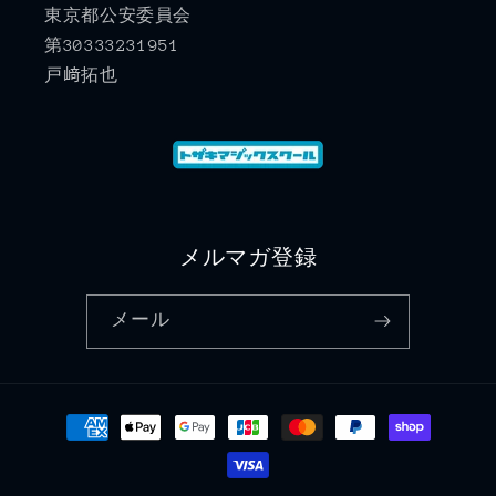
東京都公安委員会
第30333231951
戸﨑拓也
メルマガ登録
メール
決
済
方