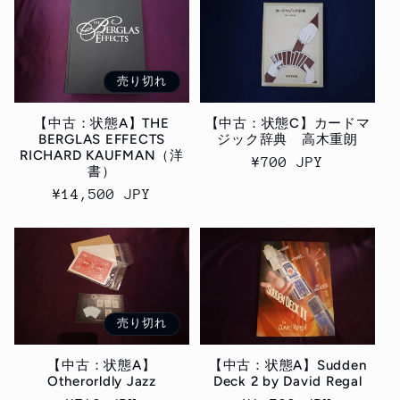
格
格
売り切れ
【中古：状態A】THE
【中古：状態C】カードマ
BERGLAS EFFECTS
ジック辞典 高木重朗
RICHARD KAUFMAN（洋
通
¥700 JPY
書）
常
通
¥14,500 JPY
価
常
格
価
格
売り切れ
【中古：状態A】
【中古：状態A】Sudden
Otherorldly Jazz
Deck 2 by David Regal