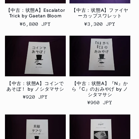
:
【中古：状態A】Escalator
【中古：状態A】ファイヤ
Trick by Gaetan Bloom
ーカップスワレット
通
¥6,800 JPY
通
¥3,300 JPY
常
常
価
価
格
格
【中古：状態A】コインで
【中古：状態A】『N』か
あそぼ！ by ノシタマサシ
ら『C』のおみやげ by ノ
シタマサシ
通
¥920 JPY
通
¥960 JPY
常
常
価
価
格
格