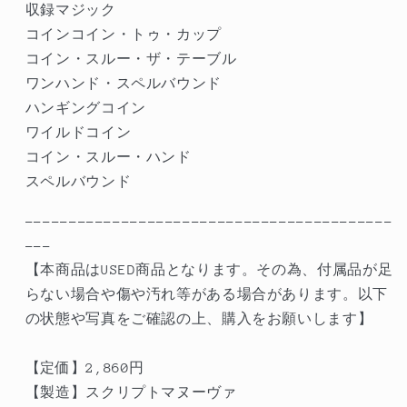
イ
イ
収録マジック
ド・
ド・
コインコイン・トゥ・カップ
イ
イ
コイン・スルー・ザ・テーブル
ー
ー
ワンハンド・スペルバウンド
ジ
ジ
ハンギングコイン
ー
ー
ワイルドコイン
第
第
コイン・スルー・ハンド
２
２
スペルバウンド
巻
巻
の
の
------------------------------------------
数
数
---
量
量
【本商品はUSED商品となります。その為、付属品が足
を
を
らない場合や傷や汚れ等がある場合があります。以下
減
増
の状態や写真をご確認の上、購入をお願いします】
ら
や
す
す
【定価】
2,860
円
【製造】スクリプトマヌーヴァ