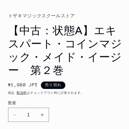
ル
で
メ
トザキマジックスクールストア
デ
ィ
【中古：状態A】エキ
ア
(1)
を
スパート・コインマジ
開
く
ック・メイド・イージ
ー 第２巻
通
¥1,980 JPY
売り切れ
常
税込
配送料
はチェックアウト時に計算されます。
価
数量
格
【中
【中
古：
古：