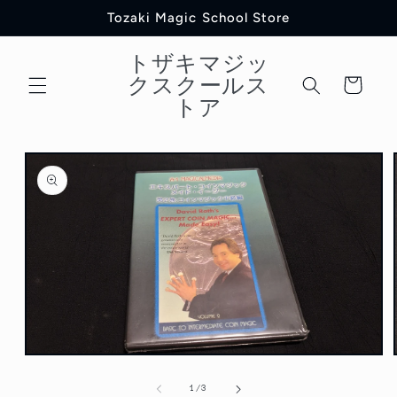
コンテ
Tozaki Magic School Store
ンツに
進む
トザキマジッ
カ
クスクールス
ー
トア
ト
商品情
報にス
キップ
モ
ー
の
1
/
3
ダ