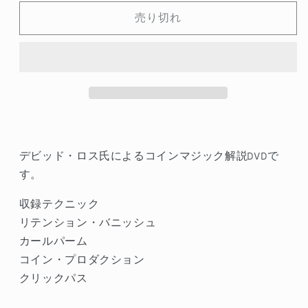
状
状
売り切れ
態
態
A】
A】
エ
エ
キ
キ
ス
ス
パ
パ
ー
ー
ト・
ト・
デビッド・ロス氏によるコインマジック解説DVDで
コ
コ
す。
イ
イ
収録テクニック
ン
ン
リテンション・バニッシュ
マ
マ
ジ
ジ
カールパーム
ッ
ッ
コイン・プロダクション
ク・
ク・
クリックパス
メ
メ