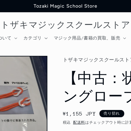
Tozaki Magic School Store
トザキマジックスクールストア
ついて
カテゴリ
マジック用品/書籍の買取、販売
トザキマジックスクールスト
【中古：
ングロー
通
¥1,155 JPY
売り切れ
常
税込
配送料
はチェックアウト時に計
価