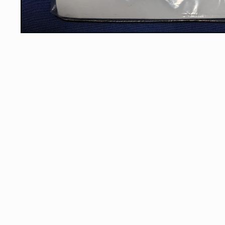
モ
ー
ダ
ル
で
メ
デ
ィ
ア
(1)
を
開
く