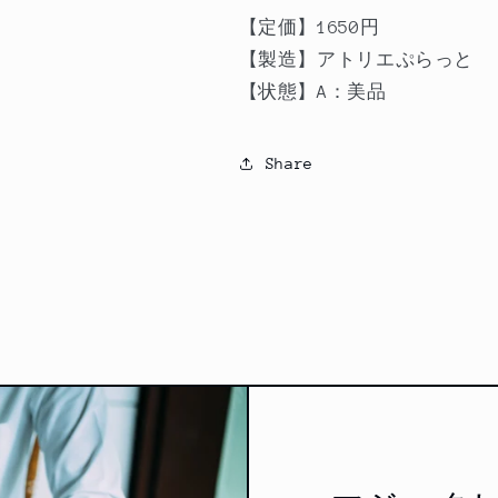
数
数
【定価】1650
円
量
量
を
を
【製造】アトリエぷらっと
減
増
【状態】A：美品
ら
や
す
す
Share