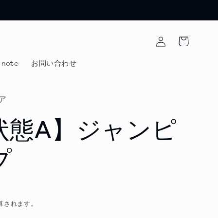
ロ
カ
グ
ー
イ
ト
ン
note
お問い合わせ
ア
状態A】ジャンピ
プ
算されます。