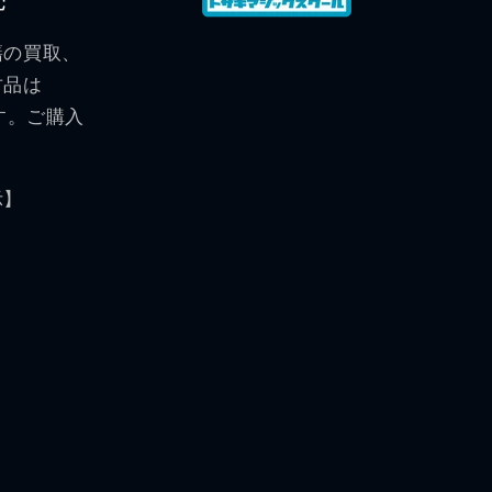
籍の買取、
古品は
す。ご購入
。
示】