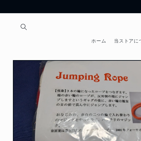
コンテ
ンツに
進む
ホーム
当ストアに
商品情
報にス
キップ