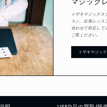
マジック
トザキマジックス
スン、出張レッス
合わせて対応して
ご覧ください。
トザキマジッ
説明
USED品の買取/販