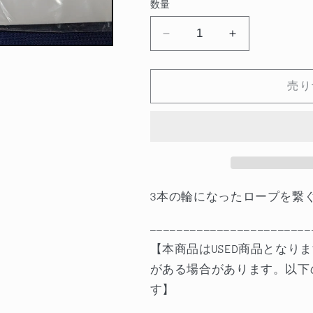
数量
格
【中
【中
古：
古：
状
状
売り
態
態
A】
A】
ジ
ジ
ャ
ャ
ン
ン
ピ
ピ
3本の輪になったロープを繋
ン
ン
グ
グ
------------------------
ロ
ロ
【本商品はUSED商品とな
ー
ー
がある場合があります。以下
プ
プ
す】
の
の