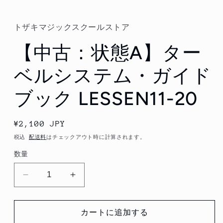
ル
で
メ
トザキマジックスクールストア
デ
ィ
【中古：状態A】ター
ア
(1)
を
ベルシステム・ガイド
開
く
ブック LESSEN11-20
通
¥2,100 JPY
常
税込
配送料
はチェックアウト時に計算されます。
価
数量
格
【中
【中
古：
古：
状
状
カートに追加する
態
態