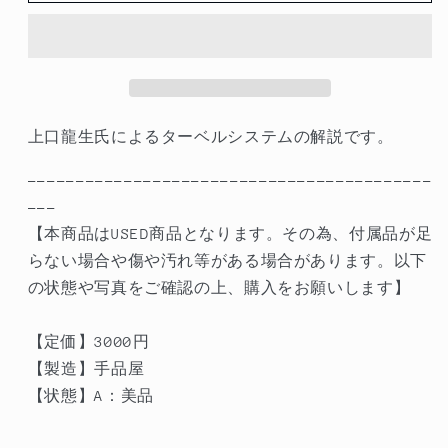
A】
A】
タ
タ
ー
ー
ベ
ベ
ル
ル
上口龍生氏によるターベルシステムの解説です。
シ
シ
ス
ス
------------------------------------------
テ
テ
---
ム・
ム・
【本商品はUSED商品となります。その為、付属品が足
ガ
ガ
らない場合や傷や汚れ等がある場合があります。以下
イ
イ
の状態や写真をご確認の上、購入をお願いします】
ド
ド
ブ
ブ
【定価】3000
円
ッ
ッ
【製造】手品屋
ク
ク
【状態】A：美品
LESSEN11-
LESSEN11-
20
20