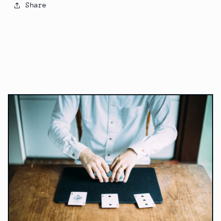
の
の
Share
数
数
量
量
を
を
減
増
ら
や
す
す