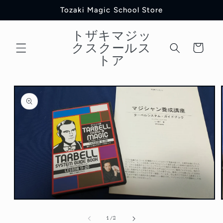
コンテ
Tozaki Magic School Store
ンツに
進む
トザキマジッ
カ
クスクールス
ー
トア
ト
商品情
報にス
キップ
モ
ー
の
1
/
2
ダ