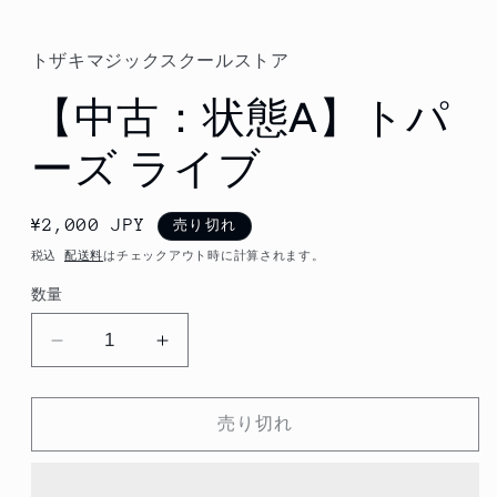
ル
で
メ
トザキマジックスクールストア
デ
ィ
【中古：状態A】トパ
ア
(1)
を
ーズ ライブ
開
く
通
¥2,000 JPY
売り切れ
常
税込
配送料
はチェックアウト時に計算されます。
価
数量
格
【中
【中
古：
古：
状
状
売り切れ
態
態
A】
A】
ト
ト