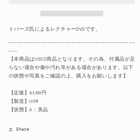
パ
パ
ー
ー
ズ
ズ
トパーズ氏によるレクチャーDVDです。
ラ
ラ
イ
イ
------------------------------------------
ブ
ブ
---
の
の
【本商品はUSED商品となります。その為、付属品が足
数
数
らない場合や傷や汚れ等がある場合があります。以下
量
量
の状態や写真をご確認の上、購入をお願いします】
を
を
減
増
【定価】4180円
ら
や
【製造】UGM
す
す
【状態】A：美品
Share