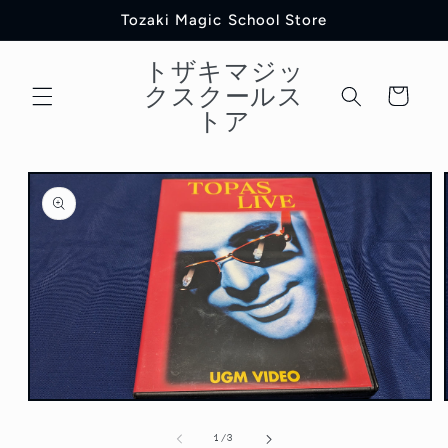
コンテ
Tozaki Magic School Store
ンツに
進む
トザキマジッ
カ
クスクールス
ー
トア
ト
商品情
報にス
キップ
モ
ー
の
1
/
3
ダ