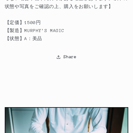
状態や写真をご確認の上、購入をお願いします】
ー
ー
ビ
ビ
ン
ン
【定価】1500
円
シ
シ
【製造】MURPHY’S MAGIC
ュ
ュ
【状態】A：美品
タ
タ
イ
イ
Share
ン
ン
の
の
数
数
量
量
を
を
減
増
ら
や
す
す