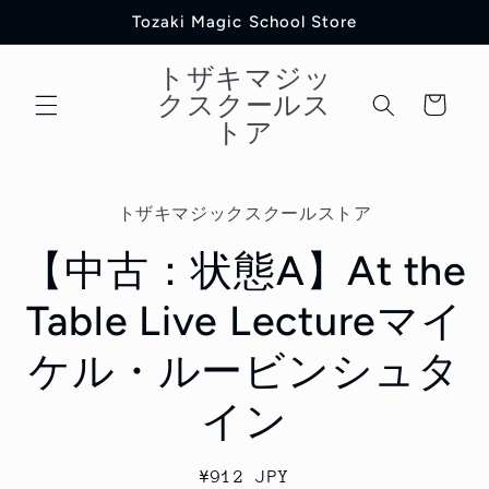
コンテ
Tozaki Magic School Store
ンツに
進む
トザキマジッ
カ
クスクールス
ー
トア
ト
商品情
報にス
トザキマジックスクールストア
キップ
【中古：状態A】At the
Table Live Lectureマイ
ケル・ルービンシュタ
イン
通
¥912 JPY