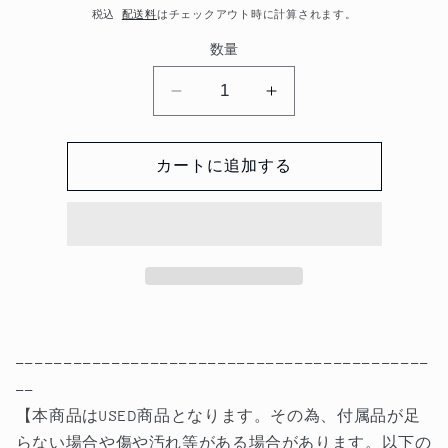
常
税込
配送料
はチェックアウト時に計算されます。
価
数量
格
【中
【中
古：
古：
状
状
カートに追加する
態
態
A】
A】
At
At
the
the
Table
Table
Live
Live
Lecture
Lecture
マ
マ
-------------------------------------------
イ
イ
--
ケ
ケ
【本商品はUSED商品となります。その為、付属品が足
ル・
ル・
らない場合や傷や汚れ等がある場合があります。以下の
ル
ル