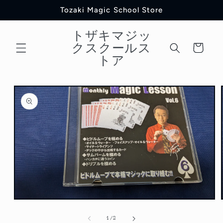
コンテ
Tozaki Magic School Store
ンツに
進む
トザキマジッ
カ
クスクールス
ー
トア
ト
商品情
報にス
キップ
モ
ー
の
1
/
2
ダ