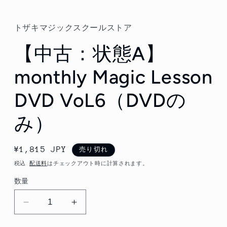
ル
で
メ
トザキマジックスクールストア
デ
ィ
【中古：状態A】
ア
(1)
を
monthly Magic Lesson
開
く
DVD VoL6（DVDの
み）
通
¥1,815 JPY
売り切れ
常
税込
配送料
はチェックアウト時に計算されます。
価
数量
格
【中
【中
古：
古：