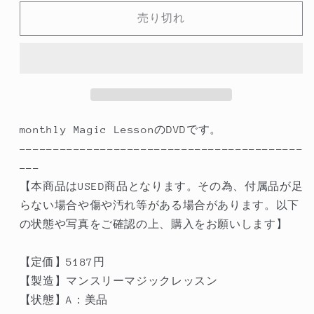
状
状
売り切れ
態
態
A】
A】
monthly
monthly
Magic
Magic
Lesson
Lesson
DVD
DVD
VoL6（DVD
VoL6（DVD
monthly Magic LessonのDVDです。
の
の
------------------------------------------
み）
み）
---
の
の
【本商品はUSED商品となります。その為、付属品が足
数
数
らない場合や傷や汚れ等がある場合があります。以下
量
量
の状態や写真をご確認の上、購入をお願いします】
を
を
減
増
【定価】5187円
ら
や
【製造】マンスリーマジックレッスン
す
す
【状態】A：美品