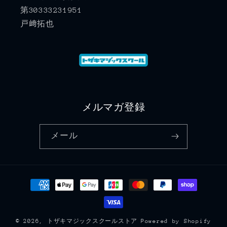
第30333231951
戸﨑拓也
メルマガ登録
メール
決
済
方
法
© 2026,
トザキマジックスクールストア
Powered by Shopify