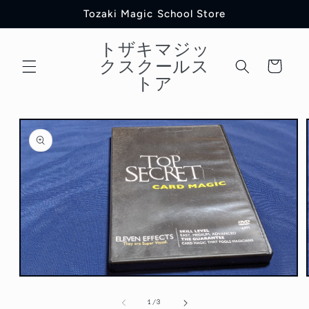
コンテ
Tozaki Magic School Store
ンツに
進む
トザキマジッ
カ
クスクールス
ー
トア
ト
商品情
報にス
キップ
モ
ー
の
1
/
3
ダ