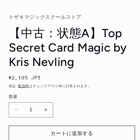
ル
で
メ
トザキマジックスクールストア
デ
ィ
【中古：状態A】Top
ア
(1)
を
Secret Card Magic by
開
く
Kris Nevling
通
¥2,195 JPY
常
税込
配送料
はチェックアウト時に計算されます。
価
数量
格
【中
【中
古：
古：
状
状
カートに追加する
態
態