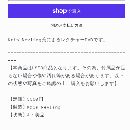
A】
A】
Top
Top
Secret
Secret
Card
Card
別のお支払い方法
Magic
Magic
by
by
Kris Nevling氏によるレクチャーDVDです。
Kris
Kris
Nevling
Nevling
------------------------------------------
の
の
---
数
数
【本商品はUSED商品となります。その為、付属品が足
量
量
らない場合や傷や汚れ等がある場合があります。以下
を
を
の状態や写真をご確認の上、購入をお願いします】
減
増
ら
や
【定価】3300
円
す
す
【製造】Kris Nevling
【状態】A：美品